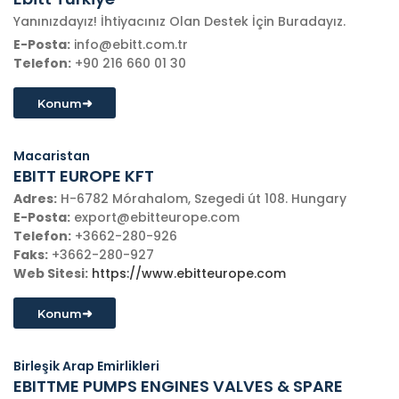
Yanınızdayız! İhtiyacınız Olan Destek İçin Buradayız.
E-Posta:
info@ebitt.com.tr
Telefon:
+90 216 660 01 30
➜
Konum
Macaristan
EBITT EUROPE KFT
Adres:
H-6782 Mórahalom, Szegedi út 108. Hungary
E-Posta:
export@ebitteurope.com
Telefon:
+3662-280-926
Faks:
+3662-280-927
Web Sitesi:
https://www.ebitteurope.com
➜
Konum
Birleşik Arap Emirlikleri
EBITTME PUMPS ENGINES VALVES & SPARE