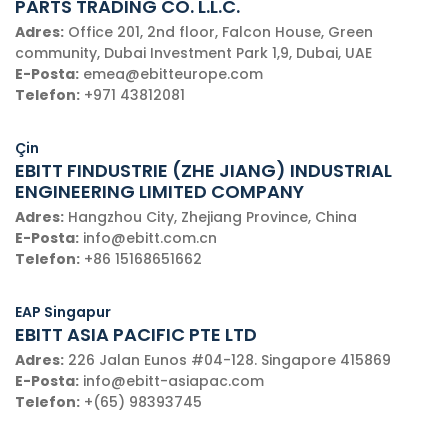
PARTS TRADING CO. L.L.C.
Adres:
Office 201, 2nd floor, Falcon House, Green
community, Dubai Investment Park 1,9, Dubai, UAE
E-Posta:
emea@ebitteurope.com
Telefon:
+971 43812081
Çin
EBITT FINDUSTRIE (ZHE JIANG) INDUSTRIAL
ENGINEERING LIMITED COMPANY
Adres:
Hangzhou City, Zhejiang Province, China
E-Posta:
info@ebitt.com.cn
Telefon:
+86 15168651662
EAP Singapur
EBITT ASIA PACIFIC PTE LTD
Adres:
226 Jalan Eunos #04-128. Singapore 415869
E-Posta:
info@ebitt-asiapac.com
Telefon:
+(65) 98393745