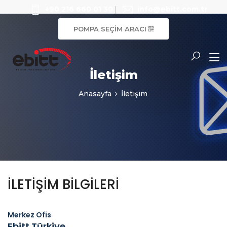
+90 216 660 01 30
info@ebitt.com.tr
POMPA SEÇİM ARACI
İletişim
Anasayfa
İletişim
İLETIŞIM BILGILERI
Merkez Ofis
Ebitt Türkiye