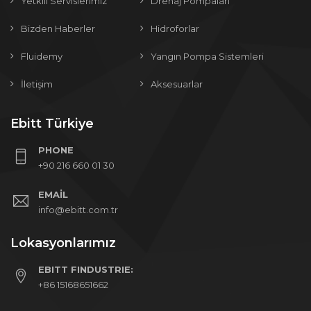
Yetkili Servislerimiz
Drenaj Pompaları
Bizden Haberler
Hidroforlar
Fluidemy
Yangın Pompa Sistemleri
İletişim
Aksesuarlar
Ebitt Türkiye
PHONE
+90 216 660 01 30
EMAIL
info@ebitt.com.tr
Lokasyonlarımız
EBITT FINDUSTRIE:
+86 15168651662