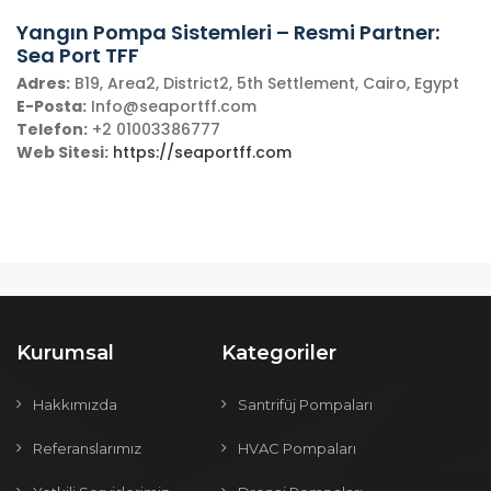
Yangın Pompa Sistemleri – Resmi Partner:
Sea Port TFF
Adres:
B19, Area2, District2, 5th Settlement, Cairo, Egypt
E-Posta:
Info@seaportff.com
Telefon:
+2 01003386777
Web Sitesi:
https://seaportff.com
Kurumsal
Kategoriler
Hakkımızda
Santrifüj Pompaları
Referanslarımız
HVAC Pompaları