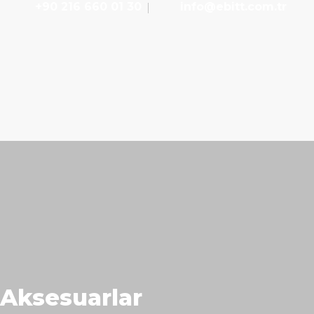
+90 216 660 01 30
info@ebitt.com.tr
Aksesuarlar