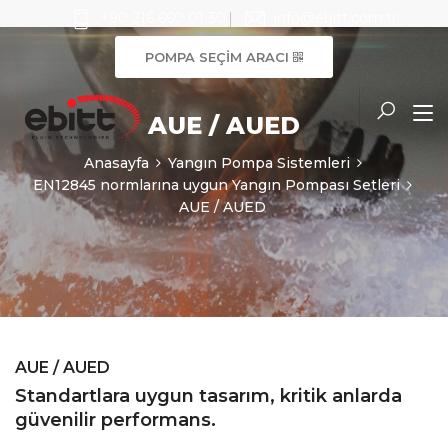
+90 216 660 01 30
info@ebitt.com.tr
POMPA SEÇİM ARACI
AUE / AUED
Anasayfa
Yangın Pompa Sistemleri
EN12845 normlarına uygun Yangın Pompası Setleri
AUE / AUED
AUE / AUED
Standartlara uygun tasarım, kritik anlarda
güvenilir performans.