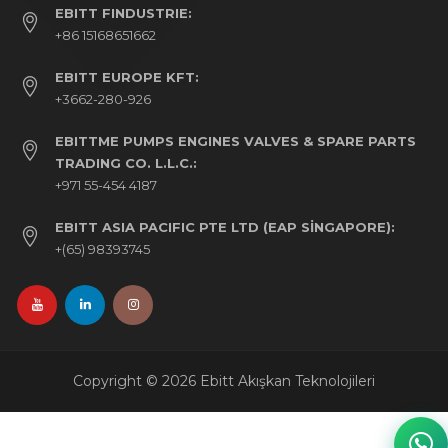
EBITT FINDUSTRIE:
+86 15168651662
EBITT EUROPE KFT:
+3662-280-926
EBITTME PUMPS ENGINES VALVES & SPARE PARTS
TRADING CO. L.L.C.:
+971 55-454 4187
EBITT ASIA PACIFIC PTE LTD (EAP SINGAPORE):
+(65) 98393745
Copyright © 2026 Ebitt Akışkan Teknolojileri