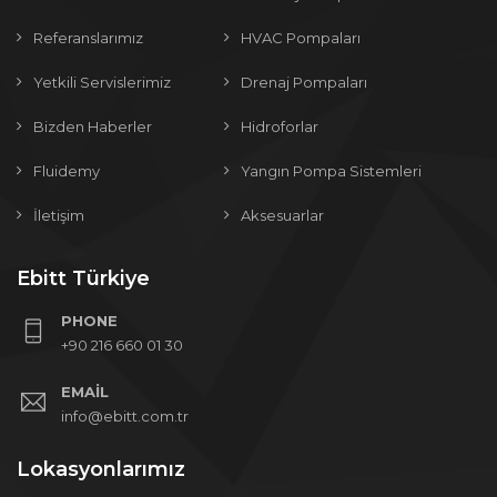
Referanslarımız
HVAC Pompaları
Yetkili Servislerimiz
Drenaj Pompaları
Bizden Haberler
Hidroforlar
Fluidemy
Yangın Pompa Sistemleri
İletişim
Aksesuarlar
Ebitt Türkiye
PHONE
+90 216 660 01 30
EMAIL
info@ebitt.com.tr
Lokasyonlarımız