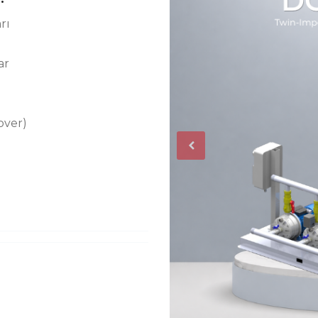
rı
ar
over)