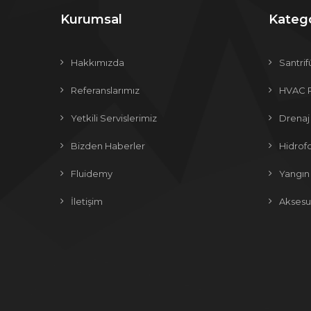
Kurumsal
Katego
Hakkımızda
Santrif
Referanslarımız
HVAC 
Yetkili Servislerimiz
Drenaj
Bizden Haberler
Hidrofo
Fluidemy
Yangın
İletişim
Aksesu