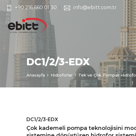
+90 216 660 01 30
info@ebitt.com.tr
DC1/2/3-EDX
Anasayfa
Hidroforlar
Tek ve Çok Pompalı Hidrofor
DC1/2/3-EDX
Çok kademeli pompa teknolojisini mo
sistemine dönüştüren hidrofor sistemi