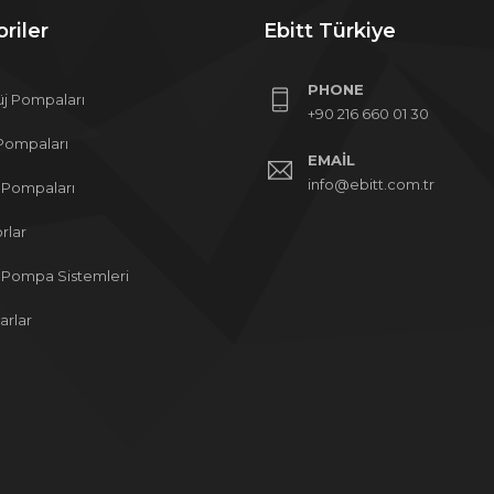
riler
Ebitt Türkiye
PHONE
üj Pompaları
+90 216 660 01 30
Pompaları
EMAIL
info@ebitt.com.tr
 Pompaları
rlar
 Pompa Sistemleri
arlar