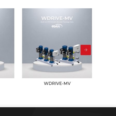
RIVE-MV
DC1/2/3-MVS