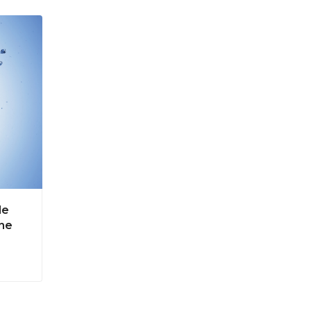
de
ne