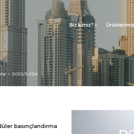
Biz kimiz?
Ürünlerimi
lar
DC1/2/3-EDX
düler basınçlandırma
.