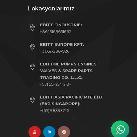
Lokasyonlarımız
EBITT FINDUSTRIE:
+86 15168651662
EBITT EUROPE KFT:
+3662-280-926
EBITTME PUMPS ENGINES
VALVES & SPARE PARTS
TRADING CO. L.L.C.:
+971 55-454 4187
EBITT ASIA PACIFIC PTE LTD
(EAP SINGAPORE):
+(65) 98393745