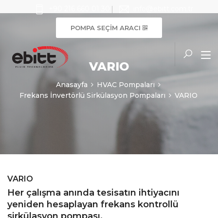
+90 216 660 01 30
info@ebitt.com.tr
POMPA SEÇİM ARACI
VARIO
Anasayfa
HVAC Pompaları
Frekans İnvertörlü Sirkülasyon Pompaları
VARIO
VARIO
Her çalışma anında tesisatın ihtiyacını
yeniden hesaplayan frekans kontrollü
sirkülasyon pompası.