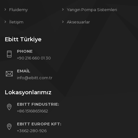
Fluidemy
Yangın Pompa Sistemleri
İletişim
Aksesuarlar
Ebitt Türkiye
PHONE
+90 216 660 01 30
EMAIL
info@ebitt.com.tr
Lokasyonlarımız
EBITT FINDUSTRIE:
+86 15168651662
EBITT EUROPE KFT:
+3662-280-926