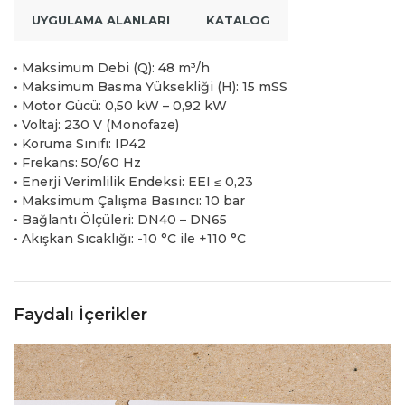
UYGULAMA ALANLARI
KATALOG
• Maksimum Debi (Q): 48 m³/h
• Maksimum Basma Yüksekliği (H): 15 mSS
• Motor Gücü: 0,50 kW – 0,92 kW
• Voltaj: 230 V (Monofaze)
• Koruma Sınıfı: IP42
• Frekans: 50/60 Hz
• Enerji Verimlilik Endeksi: EEI ≤ 0,23
• Maksimum Çalışma Basıncı: 10 bar
• Bağlantı Ölçüleri: DN40 – DN65
• Akışkan Sıcaklığı: -10 °C ile +110 °C
Faydalı İçerikler